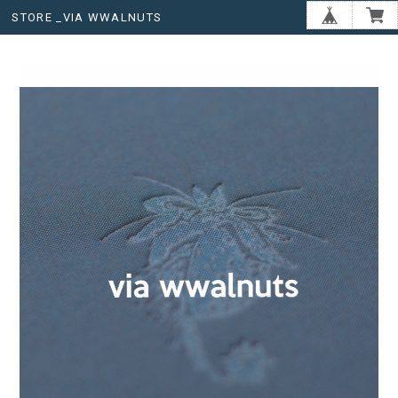
STORE _VIA WWALNUTS