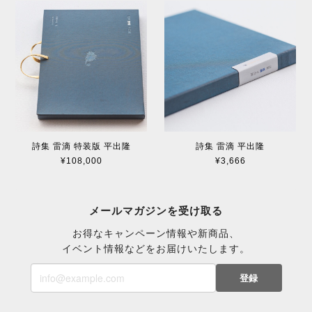
詩集 雷滴 平出隆
詩集 雷滴 特装版 平出隆
¥3,666
¥108,000
メールマガジンを受け取る
お得なキャンペーン情報や新商品、
イベント情報などをお届けいたします。
登録