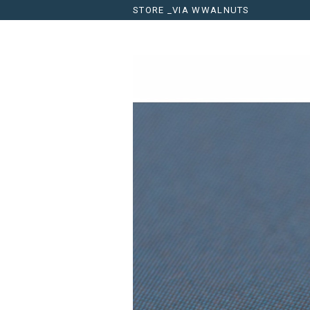
STORE _VIA WWALNUTS