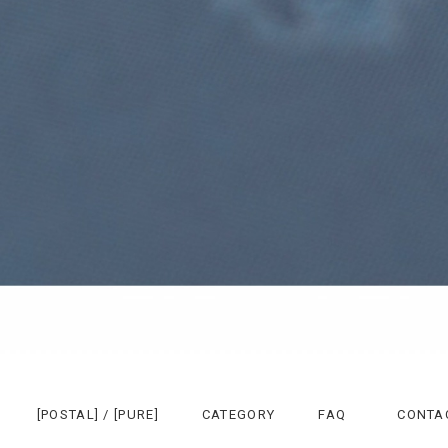
[POSTAL] / [PURE]
CATEGORY
FAQ
CONTA