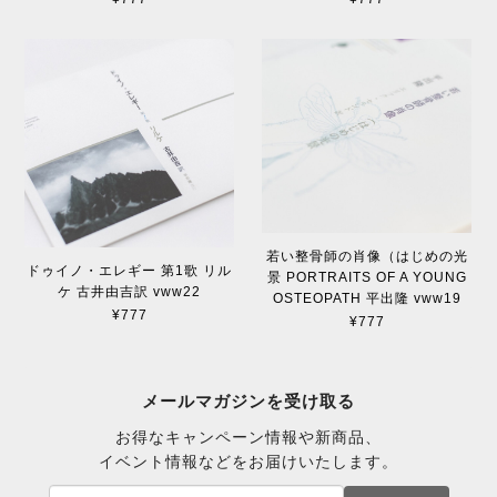
若い整骨師の肖像（はじめの光
ドゥイノ・エレギー 第1歌 リル
景 PORTRAITS OF A YOUNG
ケ 古井由吉訳 vww22
OSTEOPATH 平出隆 vww19
¥777
¥777
メールマガジンを受け取る
お得なキャンペーン情報や新商品、
イベント情報などをお届けいたします。