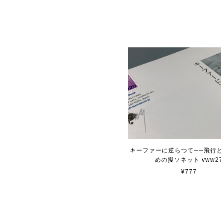
キーファーに逆らつて──飛行
めの擬ソネット vww2
¥777