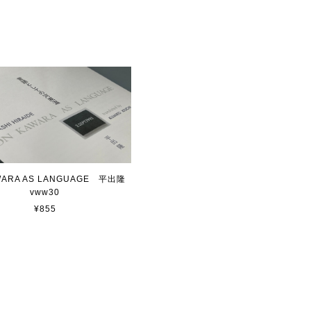
WARA AS LANGUAGE 平出隆
vww30
¥855