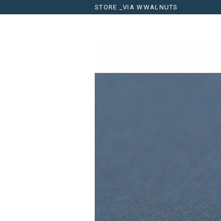
STORE _VIA WWALNUTS