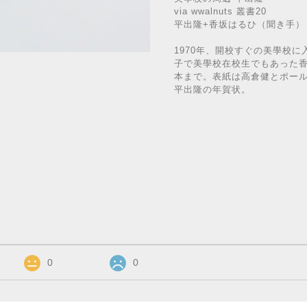
via wwalnuts 叢書20
平出隆+香坂はるひ（聞き手）
1970年、開校すぐの美學校
子で美學校在校生でもあった
本まで。表紙は高倉健とポール
平出隆の年賀状。
0
0