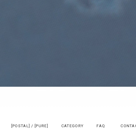
[POSTAL] / [PURE]
CATEGORY
FAQ
CONTA