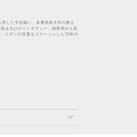
に入学した平出隆に、多摩美術大学の教え
香坂はるひがインタヴュー。細密画から造
・ニザンの言葉をコラージュした70年の